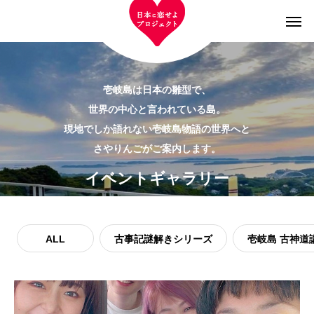
壱岐島は日本の雛型で、
世界の中心と言われている島。
現地でしか語れない壱岐島物語の世界へと
さやりんごがご案内します。
イベントギャラリー
ALL
古事記謎解きシリーズ
壱岐島 古神道