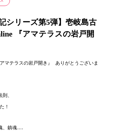
ズ
古事記シリーズ第5弾】壱岐島古
line 『アマテラスの岩戸開
アマテラスの岩戸開き』 ありがとうございま
法則、
た！
、鎮魂….