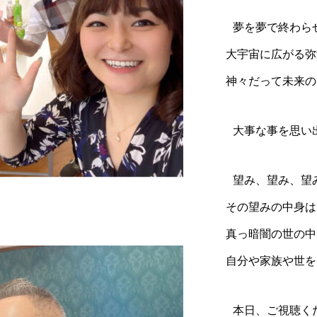
夢を夢で終わら
大宇宙に広がる
神々だって未来の
大事な事を思い
望み、望み、望
その望みの中身
真っ暗闇の世の
自分や家族や世を
本日、ご視聴く