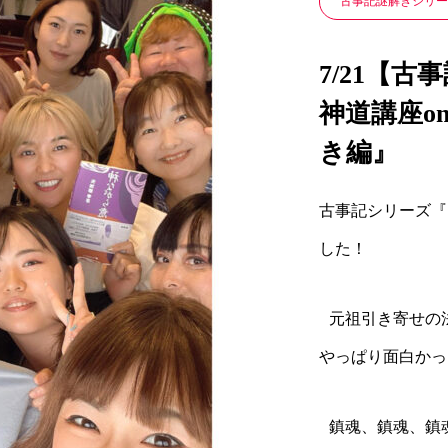
古事記謎解きシリー
7/21【
神道講座on
き編』
古事記シリーズ『
した！
元祖引き寄せの
やっぱり面白かっ
鎮魂、鎮魂、鎮魂