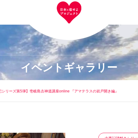
イベントギャラリー
事記シリーズ第5弾】壱岐島古神道講座online 『アマテラスの岩戸開き編』