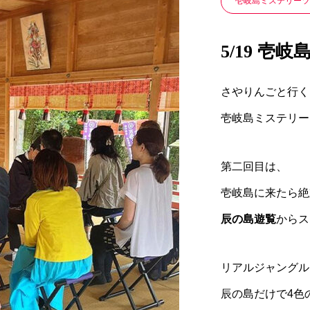
壱岐島ミステリーツ
5/19 
さやりんごと行く
壱岐島ミステリー
第二回目は、
壱岐島に来たら絶
辰の島遊覧
からス
リアルジャングル
辰の島だけで4色