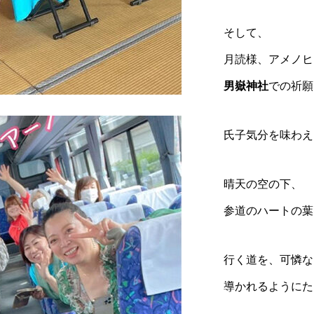
そして、
月読様、アメノヒ
男嶽神社
での祈願
氏子気分を味わえ
晴天の空の下、
参道のハートの葉
行く道を、可憐な
導かれるようにた