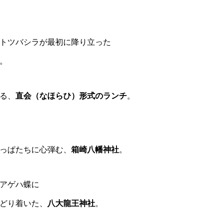
トツバシラが最初に降り立った
。
る、
直会（なほらひ）形式のランチ
。
っぱたちに心弾む、
箱崎八幡神社
。
アゲハ蝶に
どり着いた、
八大龍王神社
。